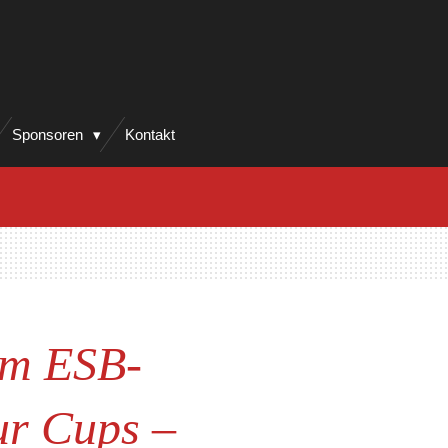
Sponsoren
Kontakt
eim ESB-
ur Cups –