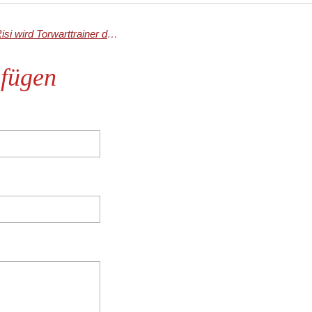
Trainerduo bleibt an Bord – Andreas Risi wird Torwarttrainer der Zweiten
fügen