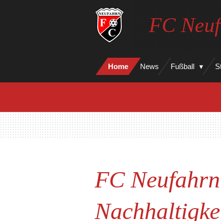
Zum
FC Neuf
Hauptinhalt
springen
Home
News
Fußball
S
FC Neufahrn 
Nachhaltigke