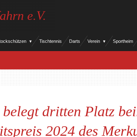
ahrn e.V.
tockschützen
Tischtennis
Darts
Verein
Sportheim
belegt dritten Platz b
itspreis 2024 des Merk