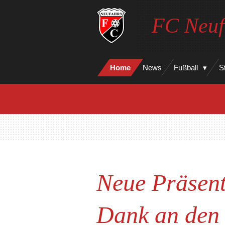
Zum
FC Neuf
Hauptinhalt
springen
Home
News
Fußball
S
Neue Präsent
Dank an den 