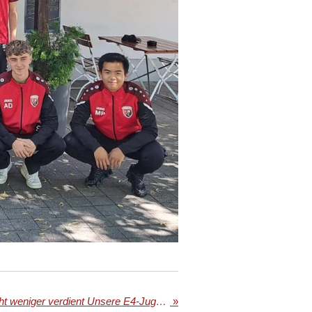
Etwas verspätet – aber nicht weniger verdient Unsere E4-Jugend (Jahrgang 2016) ist Meister der Staffel FS 5 RR
»