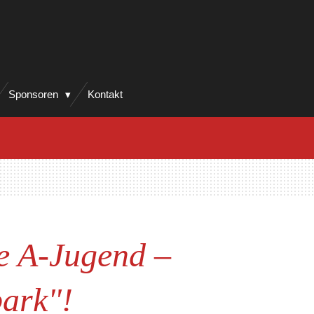
Sponsoren
Kontakt
e A-Jugend –
park"!