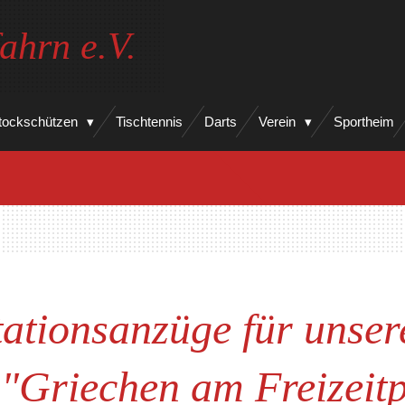
ahrn e.V.
tockschützen
Tischtennis
Darts
Verein
Sportheim
ationsanzüge für unser
"Griechen am Freizeit