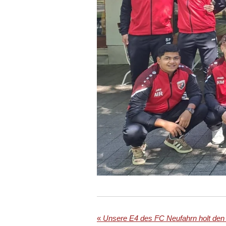
«
Unsere E4 des FC Neufahrn holt den 