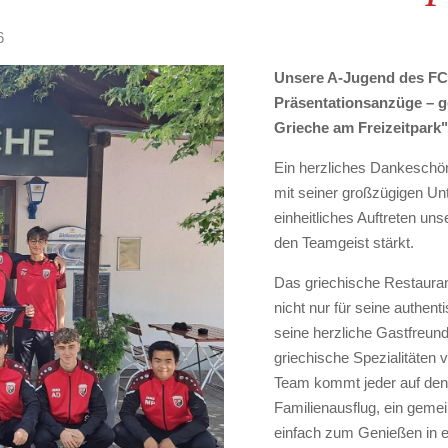
6
Unsere A-Jugend des FC 
Präsentationsanzüge – g
Grieche am Freizeitpark"
Ein herzliches Dankeschön 
mit seiner großzügigen Unte
einheitliches Auftreten un
den Teamgeist stärkt.
Das
griechische Restauran
nicht nur für seine authen
seine herzliche Gastfreund
griechische Spezialitäten 
Team kommt jeder auf den
Familienausflug, ein gem
einfach zum Genießen in 